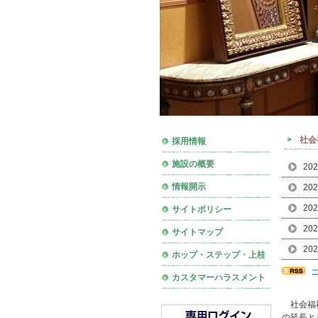
社会
採​用​情​報​
施​設​の​概​要​
202
情​報​開​示​
202
202
サ​イ​ト​ポ​リ​シ​ー​
202
サ​イ​ト​マ​ッ​プ​
202
ホ​ッ​プ​・​ス​テ​ッ​プ​・​上​桂​♪​
カ​ス​タ​マ​ー​ハ​ラ​ス​メ​ン​ト​に​対​す​る​指​針​
社会福祉
の延長と