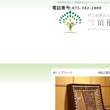
社会福祉法人三頂福祉会のホームページへようこ
電話番号:075-382-28
ト​ッ​プ​ペ​ー​ジ​
法​人​案​内