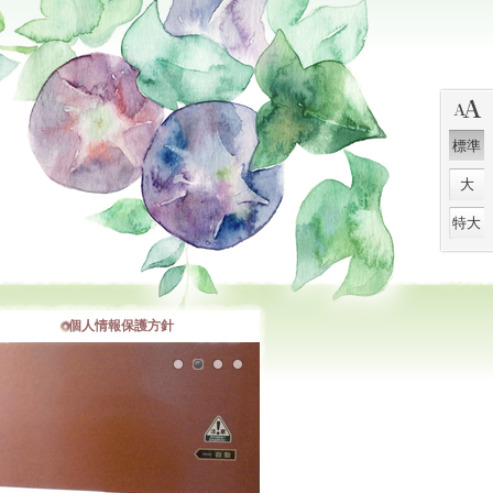
標準
大
特大
個​人​情​報​保​護​方​針​