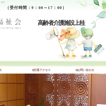
そ!!
00 （受付時間：9：00～17：00）
高齢者介護施設上桂
​
交​通​ア​ク​セ​ス​
お​問​い​合​わ​せ​