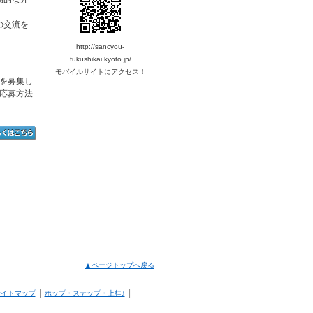
の交流を
http://sancyou-
fukushikai.kyoto.jp/
モバイルサイトにアクセス！
を募集し
応募方法
▲ページトップへ戻る
|
|
サイトマップ
ホップ・ステップ・上桂♪