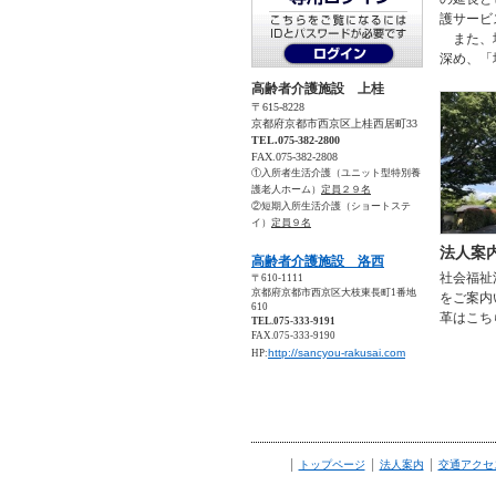
護サービ
また、地
深め、「
高齢者介護施設 上桂
〒615-8228
京都府京都市西京区上桂西居町33
TEL.075-382-2800
FAX.075-382-2808
①入所者生活介護（ユニット型特別養
護老人ホーム）
定員２９名
②短期入所生活介護（ショートステ
イ）
定員９名
法人案
高齢者介護施設 洛西
社会福祉
〒610-1111
京都府京都市西京区大枝東長町1番地
をご案内
610
革はこち
TEL.075-333-9191
FAX.075-333-9190
http://sancyou-rakusai.com
HP:
|
|
|
トップページ
法人案内
交通アクセ